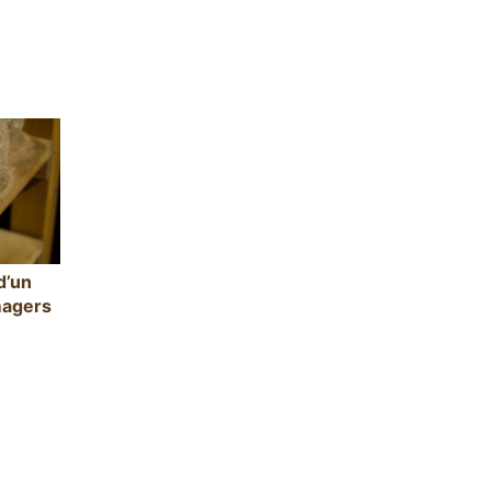
d’un
magers