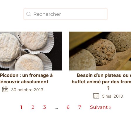
Recherche
Rechercher
 Picodon : un fromage à
Besoin d’un plateau ou 
découvrir absolument
buffet animé par des fro
?
30 octobre 2013
5 mai 2010
1
2
3
…
6
7
Suivant »