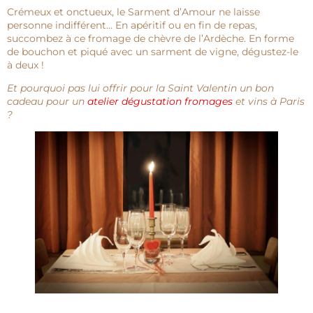
Crémeux et onctueux, le Sarment d’Amour ne laisse
personne indifférent… En apéritif ou en fin de repas,
succombez à ce fromage de chèvre de l’Ardèche. En forme
de bouchon et piqué avec un sarment de vigne, dégustez-le
à deux !
Et pourquoi pas lui offrir pour la Saint Valentin un bon
cadeau pour un
atelier dégustation fromages
et vins à Paris
?