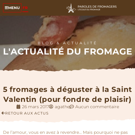
FR
MENU
BLOG & ACTUALITÉ
L'ACTUALITÉ DU FROMAGE
5 fromages à déguster à la Saint
Valentin (pour fondre de plaisir)
26 mars 2017
agathe
Aucun commentaire
RETOUR AUX ACTUS
De l’amour, vous en avez à revendre… Mais pourquoi ne pas