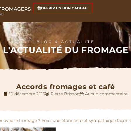
OFFRIR UN BON CADEAU
BLOG & ACTUALITÉ
L'ACTUALITÉ DU FROMAGE
Accords fromages et café
10 décembre 2015
Pierre Brisson
Aucun commentaire
 aller avec le fromage ? Voici une étonnante et sympathique façon