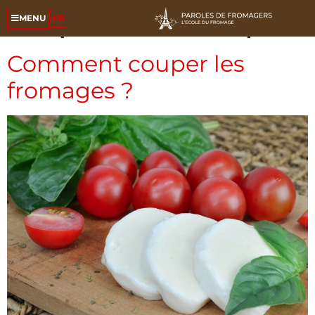
Étiquette :
decoupe
FR
MENU
Comment couper les
fromages ?