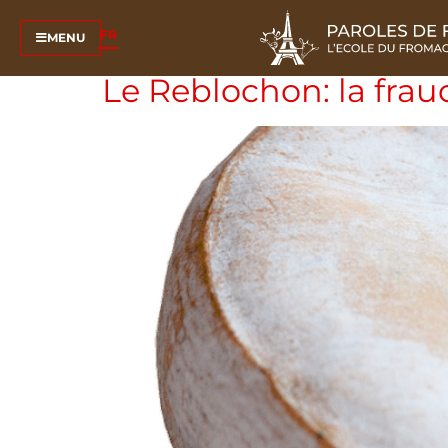
Étiquette :
rebloc
FR
MENU
Le Reblochon: la frau