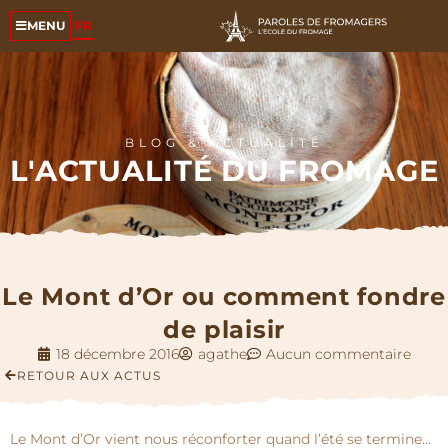
FR
MENU
BLOG & ACTUALITÉ
L'ACTUALITÉ DU FROMAGE
Le Mont d’Or ou comment fondre
de plaisir
18 décembre 2016
agathe
Aucun commentaire
RETOUR AUX ACTUS
Le Mont d’Or vient nous réconforter quand l’été se termine…