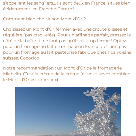
s’appellent les sangliers… Ils sont deux en France, situés bien
évidemment, en Franche-Comté !
Comment bien choisir son Mont d’Or ?
Choisissez un Mont d’Or fermier avec une croûte plissée et
régulière (pas craquelée). Pour un affinage parfait, pressez le
côté de la boîte : il ne faut pas qu’il soit trop ferme ! Optez
pour un fromage au lait cru « made in France » et non pas
pour un fromage au lait pasteurisé fabriqué chez nos voisins
suisses. Cocorico !
Notre recommandation : un Mont d’Or de la fromagerie
Michelin. C’est la crème de la crème (et vous savez combien
le Mont d’Or est crémeux) !