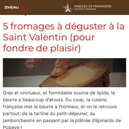
Étiquette :
amour
FR
MENU
5 fromages à déguster à la
Saint Valentin (pour
fondre de plaisir)
Gras et onctueux, et formidable source de lipide, le
beurre a beaucoup d’atouts. Du coup, la cuisine
française met le beurre à l’honneur, et on le retrouve
partout: de la tartine du petit-déjeuner, au
jambon/beurre en passant par la plâtrée d’épinards de
Popeye !