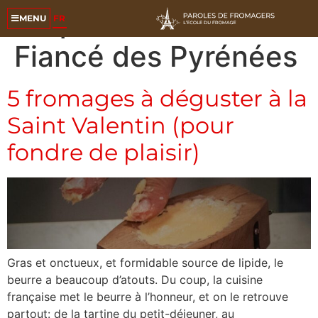
Étiquette :
Petit
FR
MENU
Fiancé des Pyrénées
5 fromages à déguster à la
Saint Valentin (pour
fondre de plaisir)
Gras et onctueux, et formidable source de lipide, le
beurre a beaucoup d’atouts. Du coup, la cuisine
française met le beurre à l’honneur, et on le retrouve
partout: de la tartine du petit-déjeuner, au