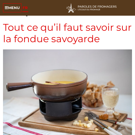
Étiquette :
culture
FR
MENU
Tout ce qu’il faut savoir sur
la fondue savoyarde