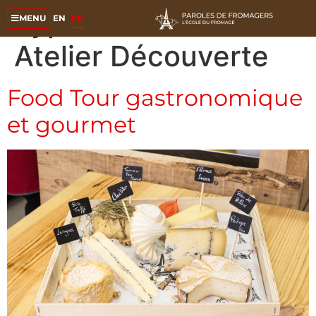
Type d'atelier :
EN
FR
MENU
Atelier Découverte
Food Tour gastronomique
et gourmet