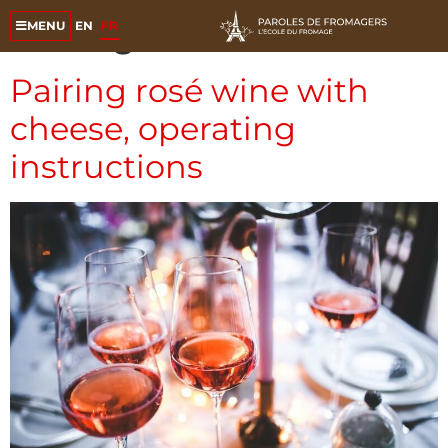
Catégorie :
Conseils
EN
FR
MENU
Pairing rosé wine with
cheese, operating
instructions